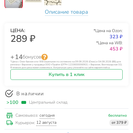
Описание товара
ЦЕНА:
*Цена на Ozon:
289 ₽
323 ₽
*Цена на WB:
453 ₽
+ 14
бонусов
*Цена с Озон банком или WB кошельком по состоянию на 09.08.2026 (Озон) и 04.08.2026 (ВБ) для
региона г. Воронеж у продавца ООО «Прайм» (ОГРН 1233600006903, г. Воронеж, Волгоградская 32).
В течение дня цена может изменяться. Актуальную цену уточняйте на сайте маркетплейса.
Купить в 1 клик
В наличии
>100
Центральный склад
сегодня
Самовывоз:
бесплатно
12 августа
Курьером:
от 379 ₽