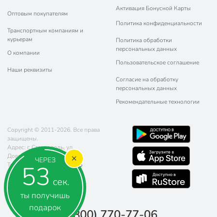
Активация Бонусной Карты
Оптовым покупателям
Политика конфиденциальности
Транспортным компаниям и
курьерам
Политика обработки
персональных данных
О компании
Пользовательское соглашение
Наши реквизиты
Согласие на обработку
персональных данных
Рекомендательные технологии
Copyright © 2011-2026. Все права
защищены.
Адрес: г. Ставрополь, ул.
Доваторцев, д. 61
ЧЕРЕЗ
52
Телефон:
8 (800) 770-77-06
Почта:
sales@poryadok.ru
сек.
ты получишь
подарок
8 (800) 770-77-06