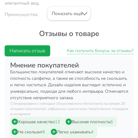
элегантный вид.
Показать ещё
Преимущества:
Прочность и долговечность: материал ПВХ
Отзывы о товаре
обеспечивает долгий срок службы.
Легкость в уходе: простая в очистке поверхность.
Написать отзыв
Универсальный дизайн: подходит для любого
Как получить бонусы за отзывы?
интерьера.
Мнение покупателей
Вы можете приобрести «Салфетка декоративная ПВХ,
Большинство покупателей отмечают высокое качество и
45х30 см, прямоугольная, Y4-8908» и другие товары в
плотность салфетки, а также ее способность не скользить
нашем интернет-магазине в Ставрополе по низким ценам
и легко чиститься. Дизайн изделия выглядит эстетично и
и с бесплатным самовывозом.
универсально, подходя для любого интерьера. Отмечается
отсутствие неприятного запаха.
Техническая информация
Сгенерировано с помощью Искусственного Интеллекта на основе 20
отзывов покупателей, собранных с различных тематических площадок
Ширина, см
30 см
в интернете
Хорошее качество
13
Высокая плотность
6
Длина, см
45 см
Не скользит
6
Легко ухаживать
4
Количество в наборе, шт
1 шт