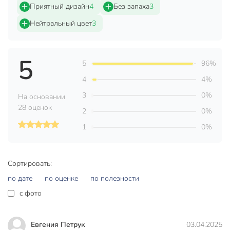
Приятный дизайн
4
Без запаха
3
Страна производства
Китай
Нейтральный цвет
3
Форма
прямоугольный
Материал
ПВХ
5
5
96%
Артикул производителя
Y4-8908
4
4%
Вес в упаковке
125 г
3
0%
На основании
28 оценок
Габариты упаковки
1 x 30 x 45 см
2
0%
1
0%
Сортировать:
по дате
по оценке
по полезности
c фото
Евгения Петрук
03.04.2025