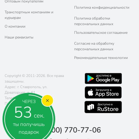
Оптовым покупателям
Политика конфиденциальности
Транспортным компаниям и
курьерам
Политика обработки
персональных данных
О компании
Пользовательское соглашение
Наши реквизиты
Согласие на обработку
персональных данных
Рекомендательные технологии
Copyright © 2011-2026. Все права
защищены.
Адрес: г. Ставрополь, ул.
Доваторцев, д. 61
Телефон:
8 (800) 770-77-06
ЧЕРЕЗ
Почта:
sales@poryadok.ru
52
сек.
ты получишь
8 (800) 770-77-06
подарок