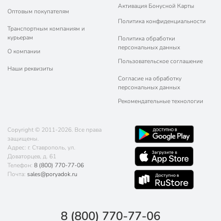
Активация Бонусной Карты
Оптовым покупателям
Политика конфиденциальности
Транспортным компаниям и
курьерам
Политика обработки
персональных данных
О компании
Пользовательское соглашение
Наши реквизиты
Согласие на обработку
персональных данных
Рекомендательные технологии
Copyright © 2011-2026. Все права
защищены.
Адрес: г. Ставрополь, ул.
Доваторцев, д. 61
Телефон:
8 (800) 770-77-06
Почта:
sales@poryadok.ru
8 (800) 770-77-06