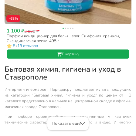
-63%
1 100 ₽
2 990 ₽
Парфюм кондиционер для белья Lenor, Симфония, гранулы,
Скандинавская весна, 495 г
5
19 отзывов
•
В корзину
Бытовая химия, гигиена и уход в
Ставрополе
Интернет-гипермаркет Порядок.ру предлагает купить продукцию
из категории “Бытовая химия, гигиена и уход“ по ценам от . В
каталоге представлено в наличии на центральном складе и офлайн-
магазинах города Ставрополь.
При подборе ориентируйтесь на заполненные у карточек
технические характеристики, описания, фото и видео. У многих
Показать ещё
товаров доступны также рейтинг и отзывы пользователей.