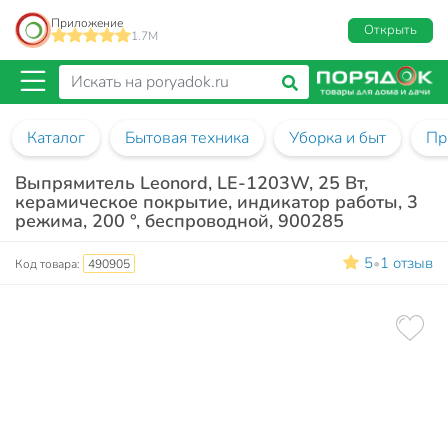
Приложение
Открыть
1.7M
Каталог
Бытовая техника
Уборка и быт
Пр
Выпрямитель Leonord, LE-1203W, 25 Вт,
керамическое покрытие, индикатор работы, 3
режима, 200 °, беспроводной, 900285
5
1 отзыв
•
Код товара:
490905