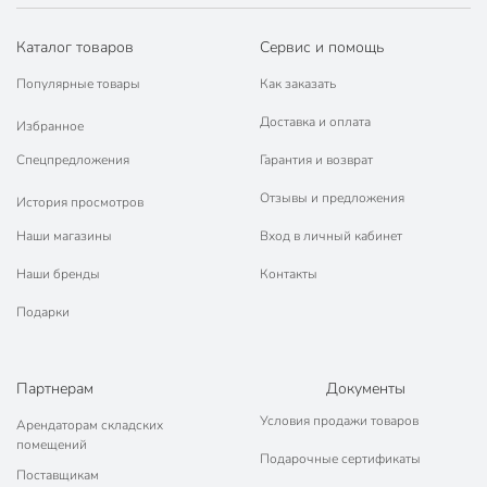
Особенности
индикатор работы
Каталог товаров
Сервис и помощь
Покрытие
керамический
Популярные товары
Как заказать
Цвет
зеленый
Доставка и оплата
Избранное
Особенности
индикатор работы
Спецпредложения
Гарантия и возврат
Артикул производителя
900285
Отзывы и предложения
История просмотров
Гарантия производителя, мес
24
Наши магазины
Вход в личный кабинет
Модель
LE-1203W
Наши бренды
Контакты
Подарки
Вес в упаковке
435 г
Габариты упаковки
6 x 12 x 30 см
Партнерам
Документы
Условия продажи товаров
Арендаторам складских
помещений
Подарочные сертификаты
Поставщикам