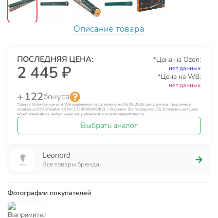
Описание товара
ПОСЛЕДНЯЯ ЦЕНА:
*Цена на Ozon:
2 445 ₽
нет данных
*Цена на WB:
нет данных
+ 122
бонуса
*Цена с Озон банком или WB кошельком по состоянию на 06.08.2026 для региона г. Воронеж у
продавца ООО «Прайм» (ОГРН 1233600006903, г. Воронеж, Волгоградская 32). В течение дня цена
может изменяться. Актуальную цену уточняйте на сайте маркетплейса.
Выбрать аналог
Leonord
Все товары бренда
Фотографии покупателей