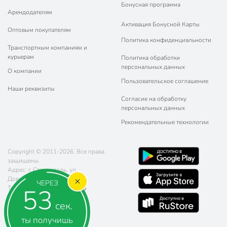
Бонусная программа
Арендодателям
Активация Бонусной Карты
Оптовым покупателям
Политика конфиденциальности
Транспортным компаниям и
курьерам
Политика обработки
персональных данных
О компании
Пользовательское соглашение
Наши реквизиты
Согласие на обработку
персональных данных
Рекомендательные технологии
Copyright © 2011-2026. Все права
защищены.
Адрес: г. Ставрополь, ул.
Доваторцев, д. 61
ЧЕРЕЗ
52
Телефон:
8 (800) 770-77-06
Почта:
sales@poryadok.ru
сек.
ты получишь