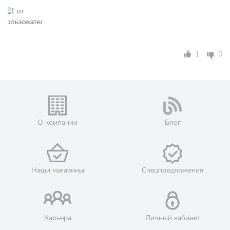
Leonord знает, как важно выглядеть безупречно каждый
день, и предлагает инструмент, который поможет в этом!
Вы можете приобрести «Выпрямитель Leonord, LE-1203W,
25 Вт, керамическое покрытие, индикатор работы, 3
1
0
режима, 200 °, беспроводной, 900285» и другие товары в
нашем интернет-магазине в Ставрополе по низким ценам
и с бесплатным самовывозом.
Техническая информация
Мощность, Вт
25 Вт
О компании
Блог
Максимальная температура нагрева,
200 °C
°C
Количество режимов, шт
3 шт
Наши магазины
Спецпредложения
Бренд
Leonord
Страна производства
Китай
Карьера
Личный кабинет
Тип
выпрямитель