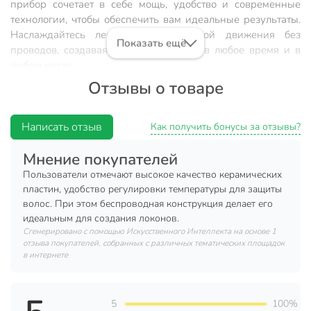
прибор сочетает в себе мощь, удобство и современные
технологии, чтобы обеспечить вам идеальные результаты.
Наслаждайтесь легкостью и свободой движения без
Показать ещё
проводов, создавая стильные образы в любое время и в
любом месте.
Отзывы о товаре
Преимущества:
Керамическое покрытие: обеспечивает равномерное
Написать отзыв
Как получить бонусы за отзывы?
распределение тепла для бережного выпрямления
волос без повреждений.
Мнение покупателей
Индикатор работы: позволяет легко контролировать
Пользователи отмечают высокое качество керамических
процесс и быть уверенным в безопасности
пластин, удобство регулировки температуры для защиты
использования.
волос. При этом беспроводная конструкция делает его
идеальным для создания локонов.
Три режима: выбирайте идеальную температуру для
Сгенерировано с помощью Искусственного Интеллекта на основе 1
вашего типа волос и создавайте разнообразные
отзыва покупателей, собранных с различных тематических площадок
образы.
в интернете
Максимальная температура 200 °C: обеспечивает
эффективное выпрямление даже самых
непослушных волос.
5
100%