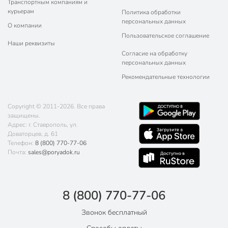
Транспортным компаниям и
курьерам
Политика обработки
персональных данных
О компании
Пользовательское соглашение
Наши реквизиты
Согласие на обработку
персональных данных
Рекомендательные технологии
Copyright © 2011-2026. Все права
защищены.
Адрес: г. Ставрополь, ул.
Доваторцев, д. 61
Телефон:
8 (800) 770-77-06
Почта:
sales@poryadok.ru
8 (800) 770-77-06
Звонок бесплатный