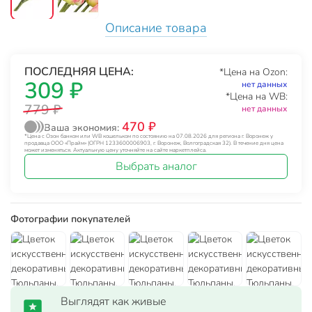
Описание товара
ПОСЛЕДНЯЯ ЦЕНА:
*Цена на Ozon:
309 ₽
нет данных
*Цена на WB:
779 ₽
нет данных
470 ₽
Ваша экономия:
*Цена с Озон банком или WB кошельком по состоянию на 07.08.2026 для региона г. Воронеж у
продавца ООО «Прайм» (ОГРН 1233600006903, г. Воронеж, Волгоградская 32). В течение дня цена
может изменяться. Актуальную цену уточняйте на сайте маркетплейса.
Выбрать аналог
Фотографии покупателей
Выглядят как живые