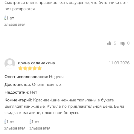
в гостиную
Смотрится очень правдиво, есть ощущение, что бутончики вот-
в кабинет
вот раскроются.
Назначение
в прихожую
в спальню
в столовую
для кафе
на балкон
5
0
на кухню
современный
Стиль
ирина саламахина
11.03.2026
классический
Вид цветка
тюльпан
Опыт использования:
Неделя
Достоинства:
Очень нежные.
Артикул производителя
Y6-10412
Недостатки:
Нет
Модель
Тюльпаны
Комментарий:
Красивейшие нежные тюльпаны в букете.
Выглядят как живые. Купила по привлекательной цене. Была
Вес в упаковке
100 г
скидка в магазине, плюс свои бонусы.
Габариты упаковки
12 x 12 x 45 см