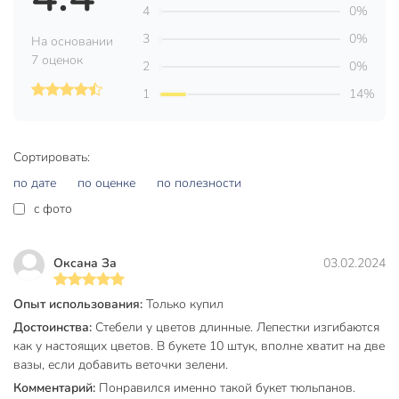
4
0%
Вы можете приобрести «Цветок искусственный
декоративный Тюльпаны, 45 см, персиковый, Y6-10412» и
3
0%
На основании
другие товары в нашем интернет-магазине в Ставрополе
7 оценок
2
0%
по низким ценам и с бесплатным самовывозом.
1
14%
Техническая информация
Размер, см
40 см
Сортировать:
Страна производства
Китай
по дате
по оценке
по полезности
c фото
Материал
полиэстер
Цвет
бежевый
Оксана За
03.02.2024
Тип
букет
Опыт использования:
Только купил
Размещение
настольный
Достоинства:
Стебели у цветов длинные. Лепестки изгибаются
для дома
как у настоящих цветов. В букете 10 штук, вполне хватит на две
для офиса
вазы, если добавить веточки зелени.
в ванную
Комментарий:
Понравился именно такой букет тюльпанов.