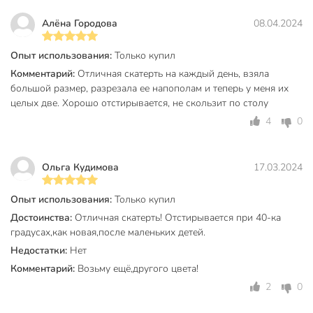
Техническая информация
Алёна Городова
08.04.2024
Ширина, см
165 см
Длина, см
200 см
Опыт использования:
Только купил
Комментарий:
Отличная скатерть на каждый день, взяла
Плотность, г/м2
280 г/м2
большой размер, разрезала ее напополам и теперь у меня их
целых две. Хорошо отстирывается, не скользит по столу
Бренд
Волшебная ночь
4
0
Страна производства
Россия
Особенности
премиум
Ольга Кудимова
17.03.2024
Форма
прямоугольный
Опыт использования:
Только купил
Водоотталкивающая пропитка
без пропитки
Достоинства:
Отличная скатерть! Отстирывается при 40-ка
градусах,как новая,после маленьких детей.
Кружево
без кружева
Недостатки:
Нет
Материал
хлопок
Комментарий:
Возьму ещё,другого цвета!
2
0
Цвет
бежевый