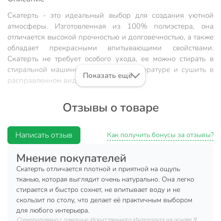
Скатерть - это идеальный выбор для создания уютной
атмосферы. Изготовленная из 100% полиэстера, она
отличается высокой прочностью и долговечностью, а также
обладает прекрасными впитывающими свойствами.
Скатерть не требует особого ухода, ее можно стирать в
стиральной машине при низкой температуре и сушить в
Показать ещё
расправленном виде.
Характеристики:
Отзывы о товаре
Размер: 165 х 200 см.
Состав: 100% полиэстер.
Написать отзыв
Как получить бонусы за отзывы?
Плотность: 280 г/м².
Мнение покупателей
Преимущества:
Скатерть отличается плотной и приятной на ощупь
тканью, которая выглядит очень натурально. Она легко
Материал имеет плотную и упругую структуру,
стирается и быстро сохнет, не впитывает воду и не
обладает высокой прочностью.
скользит по столу, что делает её практичным выбором
Хорошо переносит частые стирки, сохраняя
для любого интерьера.
привлекательный внешний вид.
Сгенерировано с помощью Искусственного Интеллекта на основе 9