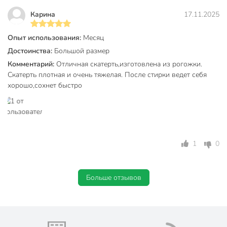
Новогодние
не новогодние
Карина
17.11.2025
Отделка
без отделки
Размер, см
165х200 см
Опыт использования:
Месяц
Достоинства:
Большой размер
Модель
Экрю
Комментарий:
Отличная скатерть,изготовлена из рогожки.
Скатерть плотная и очень тяжелая. После стирки ведет себя
Вес в упаковке
1.02 кг
хорошо,сохнет быстро
Габариты упаковки
4 x 26 x 41 см
1
0
Больше отзывов