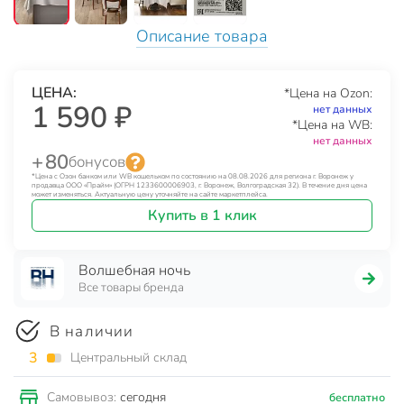
Описание товара
ЦЕНА:
*Цена на Ozon:
1 590 ₽
нет данных
*Цена на WB:
нет данных
+ 80
бонусов
*Цена с Озон банком или WB кошельком по состоянию на 08.08.2026 для региона г. Воронеж у
продавца ООО «Прайм» (ОГРН 1233600006903, г. Воронеж, Волгоградская 32). В течение дня цена
может изменяться. Актуальную цену уточняйте на сайте маркетплейса.
Купить в 1 клик
Волшебная ночь
Все товары бренда
В наличии
3
Центральный склад
сегодня
Самовывоз:
бесплатно