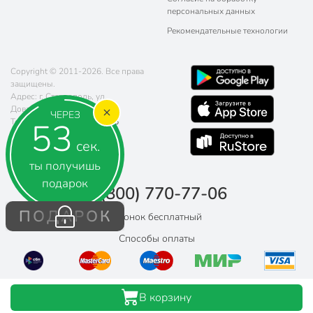
персональных данных
Рекомендательные технологии
Copyright © 2011-2026. Все права
защищены.
Адрес: г. Ставрополь, ул.
Доваторцев, д. 61
ЧЕРЕЗ
53
Телефон:
8 (800) 770-77-06
Почта:
sales@poryadok.ru
сек.
ты получишь
подарок
8 (800) 770-77-06
ПОДАРОК
Звонок бесплатный
Способы оплаты
В корзину