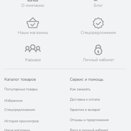
О компании
Блог
Цвет
белый
Стиль
современный
набор столовых
Тип
Наши магазины
Спецпредложения
приборов
столовый
Назначение
чайный
Карьера
Личный кабинет
на 8 марта
Особенности
в подарочной
упаковке
Каталог товаров
Сервис и помощь
белый
Особенности ручки
Популярные товары
Как заказать
тонкий
Доставка и оплата
Избранное
Покрытие
без покрытия
Спецпредложения
Гарантия и возврат
Артикул производителя
Y6-10263
Отзывы и предложения
История просмотров
Модель
Белый с золотым
Наши магазины
Вход в личный кабинет