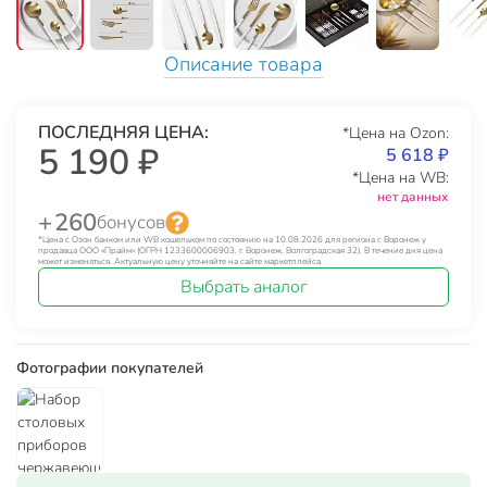
Описание товара
ПОСЛЕДНЯЯ ЦЕНА:
*Цена на Ozon:
5 190 ₽
5 618 ₽
*Цена на WB:
нет данных
+ 260
бонусов
*Цена с Озон банком или WB кошельком по состоянию на 10.08.2026 для региона г. Воронеж у
продавца ООО «Прайм» (ОГРН 1233600006903, г. Воронеж, Волгоградская 32). В течение дня цена
может изменяться. Актуальную цену уточняйте на сайте маркетплейса.
Выбрать аналог
Фотографии покупателей