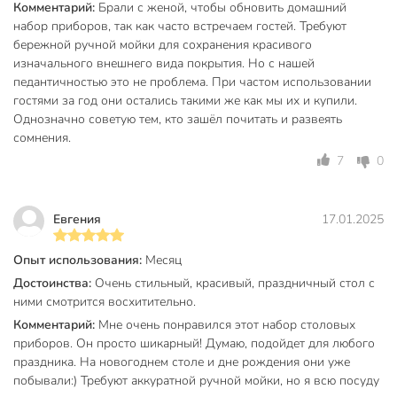
Комментарий:
Брали с женой, чтобы обновить домашний
Гарантируем быструю доставку и соответствие заявленным
набор приборов, так как часто встречаем гостей. Требуют
характеристикам.
бережной ручной мойки для сохранения красивого
изначального внешнего вида покрытия. Но с нашей
Частые вопросы:
педантичностью это не проблема. При частом использовании
Можно ли мыть столовые приборы в посудомоечной
гостями за год они остались такими же как мы их и купили.
машине?
Однозначно советую тем, кто зашёл почитать и развеять
сомнения.
Нет, данный набор из нержавеющей стали рекомендуется
7
0
мыть вручную, чтобы сохранить бело-золотой декор и
продлить срок службы.
Евгения
17.01.2025
Для какого случая подходит этот набор?
Комплект универсален: подходит для сервировки дома,
Опыт использования:
Месяц
дачи, праздничных ужинов, а также как готовый подарок
Достоинства:
Очень стильный, красивый, праздничный стол с
на 8 марта или новоселье благодаря красивой упаковке.
ними смотрится восхитительно.
Комментарий:
Мне очень понравился этот набор столовых
Сколько предметов и на сколько персон рассчитан?
приборов. Он просто шикарный! Думаю, подойдет для любого
В наборе 24 предмета на 6 персон, длина каждого
праздника. На новогоднем столе и дне рождения они уже
прибора — 21 см, материал — нержавеющая сталь без
побывали:) Требуют аккуратной ручной мойки, но я всю посуду