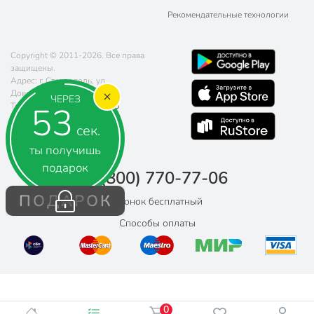
Рекомендательные технологии
Copyright © 2011-2026. Все права
защищены.
Адрес: г. Ставрополь, ул.
Доваторцев, д. 61
ЧЕРЕЗ
52
Телефон:
8 (800) 770-77-06
Почта:
sales@poryadok.ru
сек.
ты получишь
подарок
8 (800) 770-77-06
ПОДАРОК
Звонок бесплатный
Способы оплаты
0