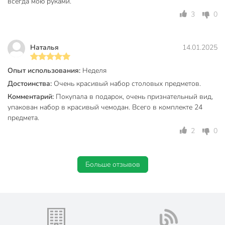
покрытия, ручки — тонкие белые.
всегда мою руками.
3
0
Вы можете приобрести «Набор столовых приборов
нержавеющая сталь, 24 предмета, подарочная упаковка,
Белый с золотым, Y6-10263» и другие товары в нашем
Наталья
14.01.2025
интернет-магазине в Ставрополе по низким ценам и с
бесплатным самовывозом.
Опыт использования:
Неделя
Техническая информация
Достоинства:
Очень красивый набор столовых предметов.
Комментарий:
Покупала в подарок, очень признательный вид,
Длина, см
21 см
упакован набор в красивый чемодан. Всего в комплекте 24
предмета.
Количество предметов
24
2
0
Количество персон
6
Страна производства
Китай
Больше отзывов
Можно мыть в посудомоечной
для мытья руками
машине
нержавеющая
Материал
сталь