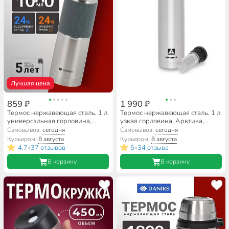
Лучшая цена
859 ₽
1 990 ₽
Термос нержавеющая сталь, 1 л,
Термос нержавеющая сталь, 1 л,
универсальная горловина,
узкая горловина, Арктика,
Daniks, колба нержавеющая
колба нержавеющая сталь, с
Самовывоз:
сегодня
Самовывоз:
сегодня
сталь, Z03-1000-7011
ситечком, 101-1000С
Курьером:
8 августа
Курьером:
8 августа
4.7
37 отзывов
5
34 отзыва
•
•
В корзину
В корзину