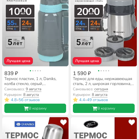
Лучшая цена
Лучшая цена
839 ₽
1 590 ₽
Термос пластик, 1 л, Daniks,
Термос для еды, нержавеющая
колба стекло, серый,
сталь, 2 л, широкая горловина,
бирюзовый, CA-100
Daniks, колба нержавеющая
Самовывоз:
9 августа
Самовывоз:
сегодня
сталь, с ложкой и вилкой,
Курьером:
8 августа
Курьером:
8 августа
серебристый, SL-200MY
4.8
56 отзывов
4.4
49 отзывов
•
•
В корзину
В корзину