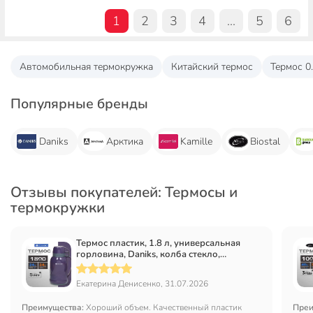
1
2
3
4
...
5
6
Автомобильная термокружка
Китайский термос
Термос 0
Популярные бренды
Daniks
Арктика
Kamille
Biostal
Отзывы покупателей: Термосы и
термокружки
Термос пластик, 1.8 л, универсальная
горловина, Daniks, колба стекло,
сиреневый, 958-180TT-prpl
Екатерина Денисенко, 31.07.2026
Преимущества:
Хороший объем. Качественный пластик
Преи