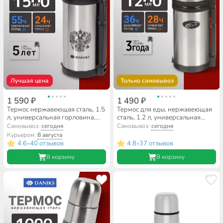
Лучшая цена
Только самовывоз
1 590 ₽
1 490 ₽
Термос нержавеющая сталь, 1.5
Термос для еды, нержавеющая
л, универсальная горловина,
сталь, 1.2 л, универсальная
Daniks, колба нержавеющая
горловина, Biostal, колба
Самовывоз:
сегодня
Самовывоз:
сегодня
сталь, серебристый, SL-150GX
нержавеющая сталь, NG-1200-
Курьером:
8 августа
1
4.6
40 отзывов
4.8
37 отзывов
•
•
В корзину
В корзину