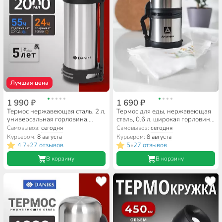
Лучшая цена
1 990 ₽
1 690 ₽
Термос нержавеющая сталь, 2 л,
Термос для еды, нержавеющая
универсальная горловина,
сталь, 0.6 л, широкая горловина,
Daniks, колба нержавеющая
Арктика, колба нержавеющая
Самовывоз:
сегодня
Самовывоз:
сегодня
сталь, серебристый, SL-200NGL
сталь, 201-600
Курьером:
8 августа
Курьером:
8 августа
4.7
27 отзывов
5
27 отзывов
•
•
В корзину
В корзину