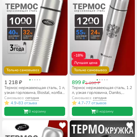
-18%
Лучшая цена
Только самовывоз
Только самовывоз
1 218 ₽
899 ₽
1 090 ₽
Термос нержавеющая сталь, 1 л,
Термос нержавеющая сталь, 1.2
узкая горловина, Biostal, колба
л, узкая горловина, Daniks,
нержавеющая сталь, в чехле,
колба нержавеющая сталь,
Самовывоз:
сегодня
Самовывоз:
сегодня
NB-1000-В
серебристый, SL-120Z
4.9
83 отзыва
4.7
77 отзывов
•
•
В корзину
В корзину