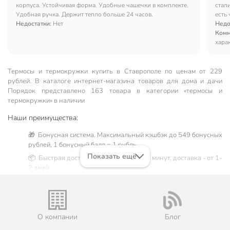
корпуса. Устойчивая форма. Удобные чашечки в комплекте.
стал
Удобная ручка. Держит тепло больше 24 часов.
есть
Недостатки:
Нет
6-7 
Недо
Комм
хара
Термосы и термокружки купить в Ставрополе по ценам от 229
рублей. В каталоге интернет-магазина товаров для дома и дачи
Порядок представлено 163 товара в категории «термосы и
термокружки» в наличии
Наши преимущества:
🎁 Бонусная система. Максимальный кэшбэк до 549 бонусных
рублей, 1 бонусный балл = 1 рубль.
Показать ещё
📦 Быстрая доставка. Самовывоз от 60 минут, доставка - от 1-
2 дней.
🛒 Бесплатный самовывоз из магазинов города Ставрополь.
Жители Ставропольском крае могут сделать заказ и оплатить
его онлайн на официальном сайте сети магазинов Порядок.
Мы предлагаем бесплатную курьерскую доставку для товара
О компании
Блог
«термосы и термокружки» при заказе от 3000 рублей в такие
города, как: Невинномысск, Изобильный, Михайловск,